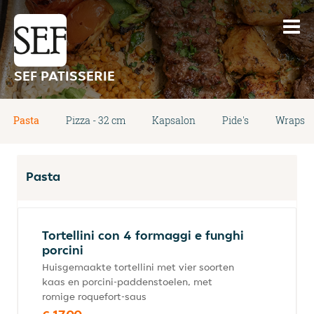
SEF PATISSERIE
Pasta
Pizza - 32 cm
Kapsalon
Pide's
Wraps
Pasta
Tortellini con 4 formaggi e funghi
porcini
Huisgemaakte tortellini met vier soorten
kaas en porcini-paddenstoelen, met
romige roquefort-saus