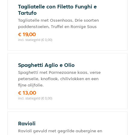
Tagliatelle con Filetto Funghi e
Tartufo
Tagliatelle met Ossenhaas, Drie soorten
paddenstoelen, Truffel en Romige Saus
€ 19,00
incl. statiegeld (€ 0,00)
Spaghetti Aglio e Olio
Spaghetti met Parmezaanse kaas, verse
peterselie, knoflook, chilivlokken en een
fijne olijfolie.
€ 13,00
incl. statiegeld (€ 0,00)
Ravioli
Ravioli gevuld met gegrilde aubergine en