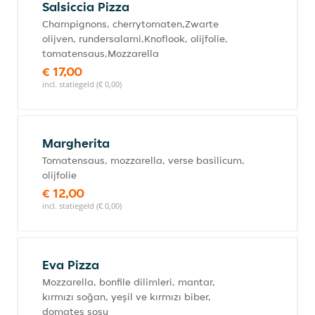
Salsiccia Pizza
Champignons, cherrytomaten,Zwarte
olijven, rundersalami,Knoflook, olijfolie,
tomatensaus,Mozzarella
€ 17,00
incl. statiegeld (€ 0,00)
Margherita
Tomatensaus, mozzarella, verse basilicum,
olijfolie
€ 12,00
incl. statiegeld (€ 0,00)
Eva Pizza
Mozzarella, bonfile dilimleri, mantar,
kırmızı soğan, yeşil ve kırmızı biber,
domates sosu