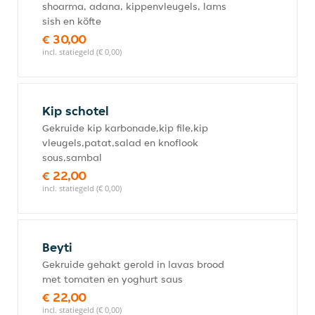
shoarma, adana, kippenvleugels, lams
sish en köfte
€ 30,00
incl. statiegeld (€ 0,00)
Kip schotel
Gekruide kip karbonade,kip file,kip
vleugels,patat,salad en knoflook
sous,sambal
€ 22,00
incl. statiegeld (€ 0,00)
Beyti
Gekruide gehakt gerold in lavas brood
met tomaten en yoghurt saus
€ 22,00
incl. statiegeld (€ 0,00)