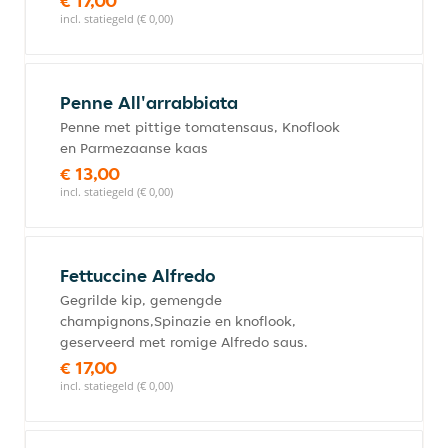
€ 17,00
incl. statiegeld (€ 0,00)
Penne All'arrabbiata
Penne met pittige tomatensaus, Knoflook
en Parmezaanse kaas
€ 13,00
incl. statiegeld (€ 0,00)
Fettuccine Alfredo
Gegrilde kip, gemengde
champignons,Spinazie en knoflook,
geserveerd met romige Alfredo saus.
€ 17,00
incl. statiegeld (€ 0,00)