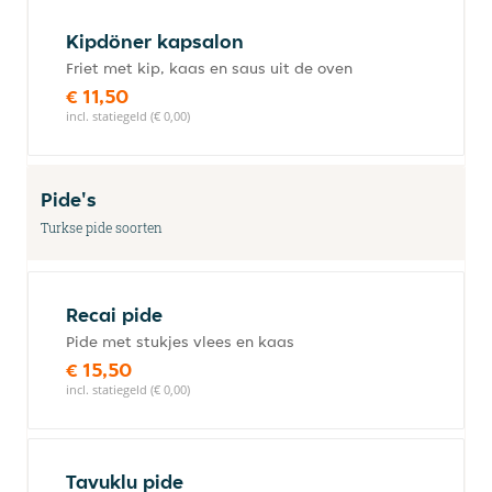
Kipdöner kapsalon
Friet met kip, kaas en saus uit de oven
€ 11,50
incl. statiegeld (€ 0,00)
Pide's
Turkse pide soorten
Recai pide
Pide met stukjes vlees en kaas
€ 15,50
incl. statiegeld (€ 0,00)
Tavuklu pide