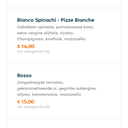
Bianco Spinachi - Pizze Bianche
Gebakken spinazie, parmezaanse kaas,
extra vergine olijfolie, ricotta,
Champignons, knoflook, mozzarella
€ 14,00
incl. statiegeld (€ 0,00)
Rosso
Zongedroogde tomaten,
gekarameliseerde ui, gegrilde aubergine,
olijven, tomatensaus, mozzarella
€ 15,00
incl. statiegeld (€ 0,00)