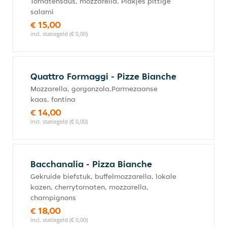
Tomatensaus, mozzarella, Plakjes pittige
salami
€ 15,00
incl. statiegeld (€ 0,00)
Quattro Formaggi - Pizze Bianche
Mozzarella, gorgonzola,Parmezaanse
kaas, fontina
€ 14,00
incl. statiegeld (€ 0,00)
Bacchanalia - Pizza Bianche
Gekruide biefstuk, buffelmozzarella, lokale
kazen, cherrytomaten, mozzarella,
champignons
€ 18,00
incl. statiegeld (€ 0,00)