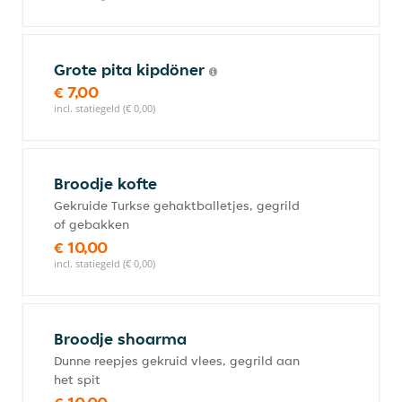
Grote pita kipdöner
€ 7,00
incl. statiegeld (€ 0,00)
Broodje kofte
Gekruide Turkse gehaktballetjes, gegrild
of gebakken
€ 10,00
incl. statiegeld (€ 0,00)
Broodje shoarma
Dunne reepjes gekruid vlees, gegrild aan
het spit