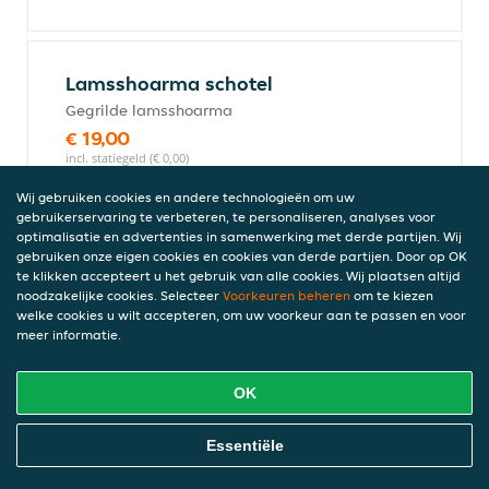
Lamsshoarma schotel
Gegrilde lamsshoarma
€ 19,00
incl. statiegeld (€ 0,00)
Wij gebruiken cookies en andere technologieën om uw
gebruikerservaring te verbeteren, te personaliseren, analyses voor
optimalisatie en advertenties in samenwerking met derde partijen. Wij
Falafel schotel
gebruiken onze eigen cookies en cookies van derde partijen. Door op OK
Vegetarisch met kikkererwten met salade,
te klikken accepteert u het gebruik van alle cookies. Wij plaatsen altijd
noodzakelijke cookies. Selecteer
Voorkeuren beheren
om te kiezen
friet, pita brood, bakje knoflooksaus en
welke cookies u wilt accepteren, om uw voorkeur aan te passen en voor
sambal
meer informatie.
€ 15,00
incl. statiegeld (€ 0,00)
OK
Online Eten Bestellen
Essentiële
Adana kebab
Pittig gekruid gehakt afkomstig uit Adana